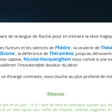
mpare de la langue de Racine pour en extraire la sève tragiq
les fureurs et les silences de
Phèdre
; la veulerie de
Thés
Œnone
; la déférence de
Théramène
, jusqu'au dénoueme
esse captive,
Nicolas Hocquenghem
nous convie à une ex
 sublimer l'insoutenable douleur du désir.
ar un étrange contraste, nous touche au plus profond de n
-
-
Réserver
 ans et un jour : 10 € / tarif de libre et volontaire soutien aux art
u'à un mois après leur sortie de l'hôpital, salariés, stagiaires e