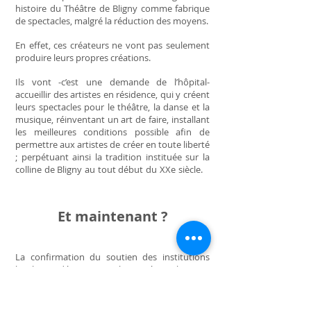
histoire du Théâtre de Bligny comme fabrique
de spectacles, malgré la réduction des moyens.
En effet, ces créateurs ne vont pas seulement
produire leurs propres créations.
Ils vont -c’est une demande de l’hôpital-
accueillir des artistes en résidence, qui y créent
leurs spectacles pour le théâtre, la danse et la
musique, réinventant un art de faire, installant
les meilleures conditions possible afin de
permettre aux artistes de créer en toute liberté
; perpétuant ainsi la tradition instituée sur la
colline de Bligny au tout début du XXe siècle.
Et maintenant ?
La confirmation du soutien des institutions
locales, départementales, régionales et
nationales à la perpétuation de cet élan
historique permet au
Théâtre de Bligny
-
exception culturelle en Essonne rurale -