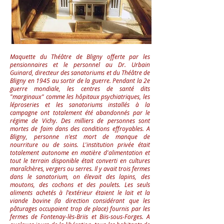
Maquette du Théâtre de Bligny offerte par les
pensionnaires et le personnel au Dr. Urbain
Guinard, directeur des sanatoriums et du Théâtre de
Bligny en 1945 au sortir de la guerre. Pendant la 2e
guerre mondiale, les centres de santé dits
"marginaux" comme les hôpitaux psychiatriques, les
léproseries et les sanatoriums installés à la
campagne ont totalement été abandonnés par le
régime de Vichy. Des milliers de personnes sont
mortes de faim dans des conditions effroyables.
A
Bligny, personne n'est mort de manque de
nourriture ou de soins. L'institution privée était
totalement autonome en matière d'alimentation et
tout le terrain disponible était converti en cultures
maraîchères, vergers ou serres. Il y avait trois fermes
dans le sanatorium, on élevait des lapins, des
moutons, des cochons et des poulets. Les seuls
aliments achetés à l'extérieur étaient le lait et la
viande bovine (la direction considérant que les
pâturages occupaient trop de place) fournis par les
fermes de Fontenay-lès-Briis et Biis-sous-Forges. A