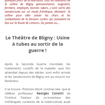
quelques jours de la libération, tous les habitants de
la colline de Bligny (pensionnaires, soignants,
fermiers, employés, bonnes sœurs...) sont sortis des
sanatoriums sur un mode frénétique, dévalant la
colline pour aller saluer les chars et les
combattants de la Division Leclerc qui passaient en
bas sur la Route de Limours. Du jamais vu....
Le Théâtre de Bligny : Usine
à tubes au sortir de la
guerre !
Après la Seconde Guerre mondiale, les
traitements curatifs de la maladie -que l’on
attendait depuis des siècles- sont enfin arrivés
et les Sanatoriums de Bligny ont pu s’ouvrir sur
l’extérieur.
Il se trouve -l’histoire s’écrit comme cela- que le
célèbre professeur
Georges Canetti
de
l'Institut Pasteur (le co-inventeur des
trithérapies curatives de la tuberculose) avait